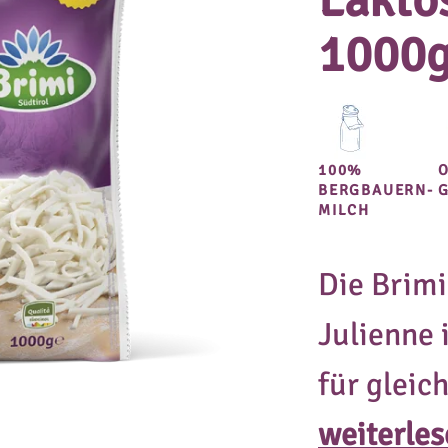
Lakto
1000
100%
BERGBAUERN-
MILCH
Die Brimi
Julienne 
für glei
Gastrono
weiterle