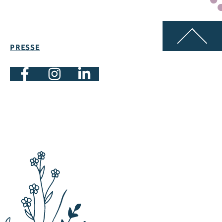
23,7 g
sättigte Fettsäuren
17,2 g
PRESSE
rate
1,2 g
cker
< 0,7 g
24,0 g
0,54 g