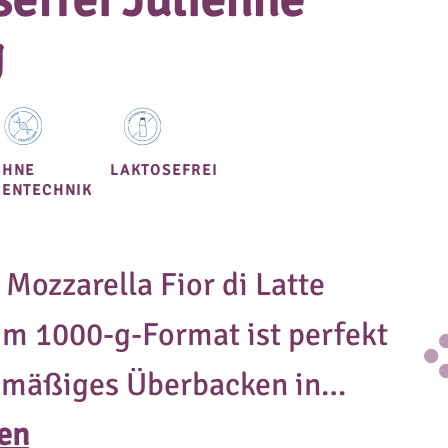
sefrei Julienne
g
OHNE
LAKTOSEFREI
GENTECHNIK
 Mozzarella Fior di Latte
im 1000‑g‑Format ist perfekt
chmäßiges Überbacken in
mie und Großküchen. Die
sen