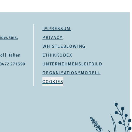
Fett
davon ge
IMPRESSUM
Kohlehyd
ndw. Ges.
PRIVACY
davon Zu
WHISTLEBLOWING
l | Italien
ETHIKKODEX
Eiweiß
 0472 271399
UNTERNEHMENSLEITBILD
ORGANISATIONSMODELL
Salz
COOKIES