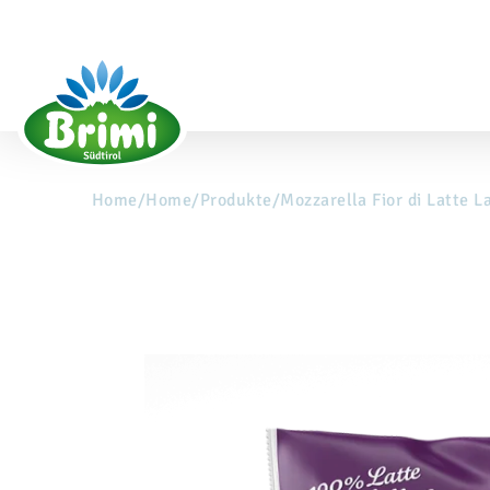
Home
/
Home
/
Produkte
/
Mozzarella Fior di Latte 