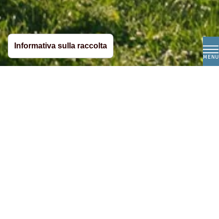
Informativa sulla raccolta
MENU
Leon gestisce il maso Feldanger con grande
impegno e amore per l’agricoltura. In
particolare, la posizione favorevole del suo maso
facilita il lavoro quotidiano – qui prati e campi
crescono rigogliosi. Con uno sguardo attento alla
natura, supportato dalla famiglia e radicato nel
territorio, Leon coltiva il maso con responsabilità
e lungimiranza.