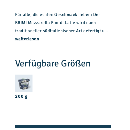
Für alle, die echten Geschmack lieben: Der
BRIMI Mozzarella Fior di Latte wird nach
traditioneller süditalienischer Art gefertigt und
überzeugt mit seiner cremigen, saftigen Textur
weiterlesen
und einem angenehm frischen Aroma.
Hergestellt aus 100 % Bergmilch von kleinen,
Verfügbare Größen
lokalen Bauernhöfen.
200 g