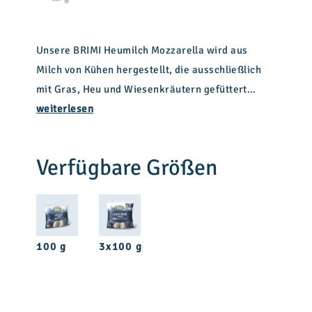
Unsere BRIMI Heumilch Mozzarella wird aus
Milch von Kühen hergestellt, die ausschließlich
mit Gras, Heu und Wiesenkräutern gefüttert
werden. Das sorgt für einen besonders
weiterlesen
natürlichen, feinen Geschmack. Innovativ,
vielseitig und mit dem EU-Qualitätssiegel
g.t.S.
Verfügbare Größen
für garantiert traditionelle Spezialität
ausgezeichnet.
100 g
3x100 g